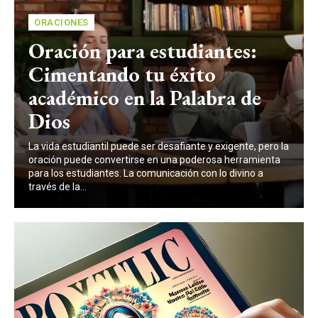
10 Cosas que ven las personas antes de
morir: Explicación Bíblica
ORACIONES
23:38
Oración para estudiantes:
El mes en que Naciste, Significado Bíblico y
Mensaje oculto de tu cumpleaños
24:29
Cimentando tu éxito
3 Preguntas Profundas para FORTALECER TU
académico en la Palabra de
RELACIÓN
24:15
Dios
La vida estudiantil puede ser desafiante y exigente, pero la
oración puede convertirse en una poderosa herramienta
para los estudiantes. La comunicación con lo divino a
través de la...