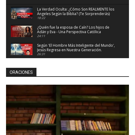
La Verdad Oculta: ¿Cómo Son REALMENTE los
Ángeles Según la Biblia? (Te Sorprenderás)
18:22
¿Quién fue la esposa de Caín? Los hijos de
Adán y Eva - Una Perspectiva Católica
24:11
Según 'El Hombre Más Inteligente del Mundo',
Jesús Regresa en Nuestra Generación.
¿Debemos Creerle?
26:31
Los 5 Asesinos del Matrimonio: Señales de
Alerta y Cómo Combatirlas
ORACIONES
21:11
Significado de los Sueños - 10 sueños con los
que Dios te habla
24:26
Las Siete Trompetas del Apocalipsis:
Esperanza y Conversión | Apocalipsis Bíblico
27:49
¿Por Qué Desapareció el Cristianismo de
Medio Oriente?. La Historia Olvidada
26:46