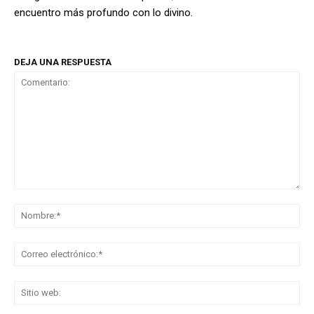
encuentro más profundo con lo divino.
DEJA UNA RESPUESTA
Comentario:
No
Co
ele
Sit
we