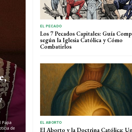
EL PECADO
Los 7 Pecados Capitales: Guía Comp
según la Iglesia Católica y Cómo
Combatirlos
e,
y
l Papa
EL ABORTO
oticia de
El Aborto y la Doctrina Católica: U