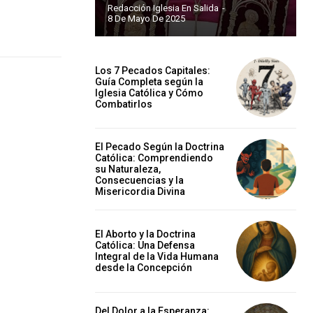
Redacción Iglesia En Salida
-
8 De Mayo De 2025
Los 7 Pecados Capitales:
Guía Completa según la
Iglesia Católica y Cómo
Combatirlos
El Pecado Según la Doctrina
Católica: Comprendiendo
su Naturaleza,
Consecuencias y la
Misericordia Divina
El Aborto y la Doctrina
Católica: Una Defensa
Integral de la Vida Humana
desde la Concepción
Del Dolor a la Esperanza: