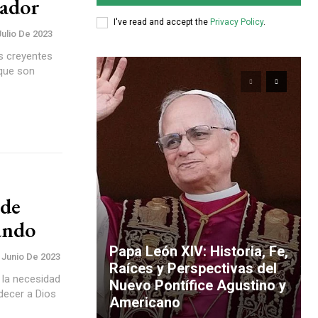
mador
I've read and accept the
Privacy Policy
.
Julio De 2023
os creyentes
 que son
 de
ando
Papa León XIV: Historia, Fe,
 Junio De 2023
Raíces y Perspectivas del
 la necesidad
Nuevo Pontífice Agustino y
adecer a Dios
Americano