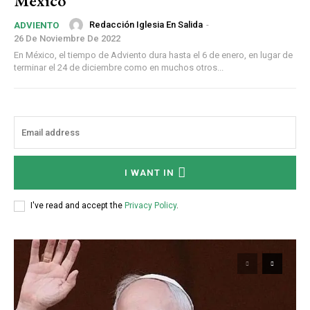
México
Redacción Iglesia En Salida
-
ADVIENTO
26 De Noviembre De 2022
En México, el tiempo de Adviento dura hasta el 6 de enero, en lugar de
terminar el 24 de diciembre como en muchos otros...
I WANT IN
I've read and accept the
Privacy Policy
.