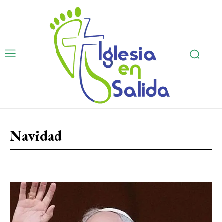
Navidad
Adviento
Biblia
Calendario Litúrgico
Cuaresma
Pascua