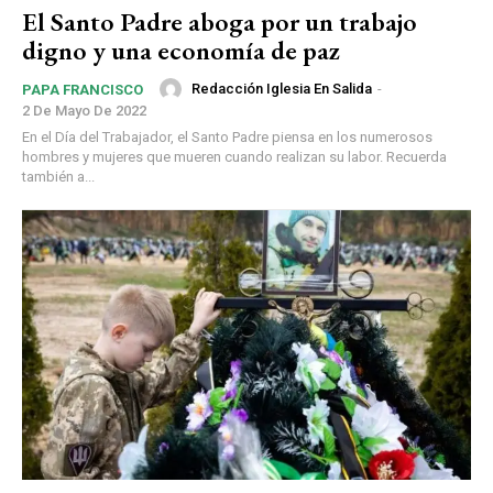
El Santo Padre aboga por un trabajo
digno y una economía de paz
Redacción Iglesia En Salida
-
PAPA FRANCISCO
2 De Mayo De 2022
En el Día del Trabajador, el Santo Padre piensa en los numerosos
hombres y mujeres que mueren cuando realizan su labor. Recuerda
también a...