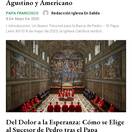
Agustino y Americano
Redacción Iglesia En Salida
-
PAPA FRANCISCO
8 De Mayo De 2025
I. Introducción: Un Nuevo Timonel para la Barca de Pedro – El Papa
León XIV El 8 de mayo de 2025, la Iglesia Católica recibió...
Del Dolor a la Esperanza: Cómo se Elige
al Sucesor de Pedro tras el Papa