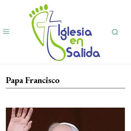
Papa Francisco
Amor y Amistad
Ángeles
Apostolado
Eventos
Sacrament