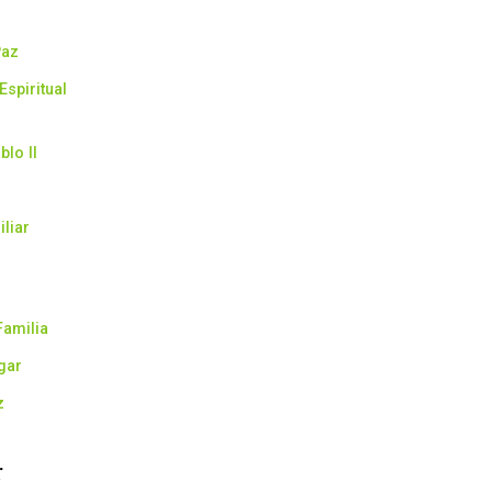
Paz
Espiritual
lo II
liar
Familia
gar
z
r