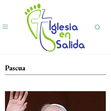
Pascua
Adviento
Biblia
Calendario Litúrgico
Cuaresma
Navidad