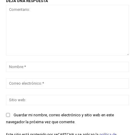
DEJA UNA RESPUESTA
Comentario:
No
Co
ele
Sit
we
Guardar mi nombre, correo electrónico y sitio web en este
navegador la próxima vez que comente.
Este sitio está protegido por reCAPTCHA y se aplican la
política de