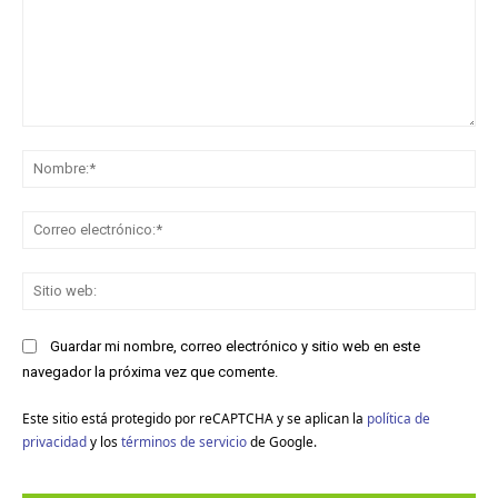
Comentario:
No
Co
ele
Sit
we
Guardar mi nombre, correo electrónico y sitio web en este
navegador la próxima vez que comente.
Este sitio está protegido por reCAPTCHA y se aplican la
política de
privacidad
y los
términos de servicio
de Google.