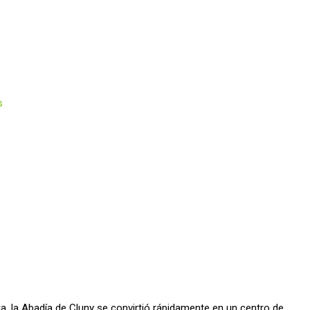
s
a
a, la Abadía de Cluny se convirtió rápidamente en un centro de