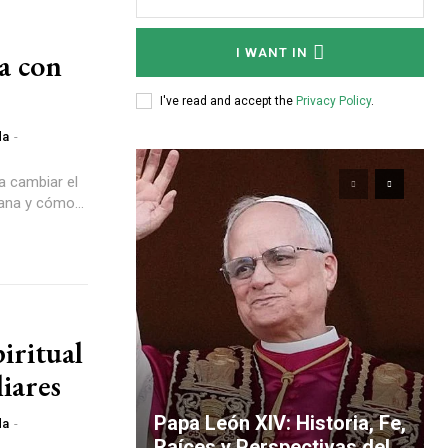
I WANT IN
da con
I've read and accept the
Privacy Policy
.
da
-
a cambiar el
ana y cómo...
iritual
iares
Papa León XIV: Historia, Fe,
da
-
Raíces y Perspectivas del