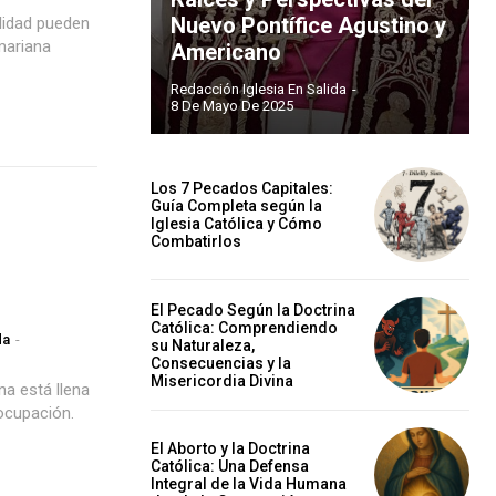
Nuevo Pontífice Agustino y
alidad pueden
 mariana
Americano
Redacción Iglesia En Salida
-
8 De Mayo De 2025
Los 7 Pecados Capitales:
Guía Completa según la
Iglesia Católica y Cómo
Combatirlos
El Pecado Según la Doctrina
Católica: Comprendiendo
da
-
su Naturaleza,
Consecuencias y la
Misericordia Divina
ocupación.
El Aborto y la Doctrina
Católica: Una Defensa
Integral de la Vida Humana