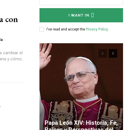
I WANT IN
da con
I've read and accept the
Privacy Policy
.
da
-
a cambiar el
ana y cómo...
y
Papa León XIV: Historia, Fe,
Raíces y Perspectivas del