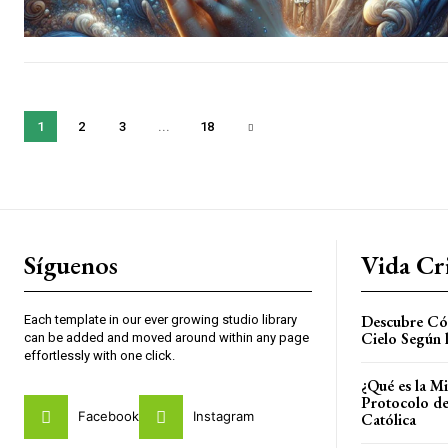
1
2
3
...
18
Síguenos
Vida Cri
Descubre Cóm
Each template in our ever growing studio library
Cielo Según l
can be added and moved around within any page
effortlessly with one click.
¿Qué es la Mi
Protocolo de
Facebook
Instagram
Católica