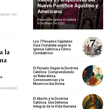
Nuevo Pontífice Agustino y
Americano
ación. Sin
Redacción Iglesia En Salida
-
8 De Mayo De 2025
Los 7 Pecados Capitales:
Guía Completa según la
 la
Iglesia Católica y Cómo
Combatirlos
una
El Pecado Según la Doctrina
Católica: Comprendiendo
su Naturaleza,
da
-
Consecuencias y la
Misericordia Divina
a bendición
El Aborto y la Doctrina
Católica: Una Defensa
Integral de la Vida Humana