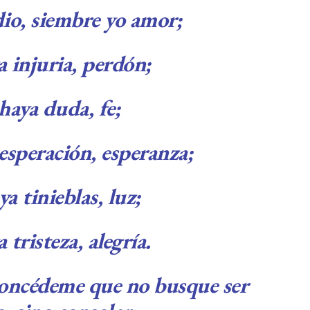
io, siembre yo amor;
 injuria, perdón;
aya duda, fe;
speración, esperanza;
a tinieblas, luz;
tristeza, alegría.
oncédeme que no busque ser