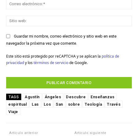
Co
ele
Sit
we
Guardar mi nombre, correo electrónico y sitio web en este
navegador la próxima vez que comente.
Este sitio está protegido por reCAPTCHA y se aplican la
política de
privacidad
y los
términos de servicio
de Google.
Agustín
Ángeles
Descubre
Enseñanzas
TAGS
espiritual
Las
Los
San
sobre
Teología
Través
Viaje
Artículo anterior
Artículo siguiente