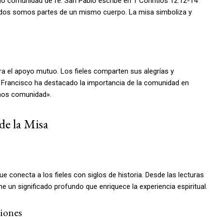
o comunidad de fe. San Pablo escribe en 1 Corintios 12:12-14
todos somos partes de un mismo cuerpo. La misa simboliza y
ara el apoyo mutuo. Los fieles comparten sus alegrías y
a Francisco ha destacado la importancia de la comunidad en
omos comunidad».
de la Misa
e conecta a los fieles con siglos de historia. Desde las lecturas
e un significado profundo que enriquece la experiencia espiritual.
ciones