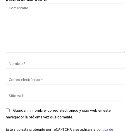
Comentario:
No
Co
ele
Sit
we
Guardar mi nombre, correo electrónico y sitio web en este
navegador la próxima vez que comente.
Este sitio está protegido por reCAPTCHA y se aplican la
política de