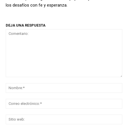
los desafíos con fe y esperanza.
DEJA UNA RESPUESTA
Comentario:
No
Co
ele
Sit
we