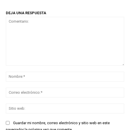
DEJA UNA RESPUESTA
Comentario:
No
Co
ele
Sit
we
Guardar mi nombre, correo electrónico y sitio web en este
navegador la próxima vez que comente.