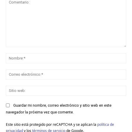
Comentario:
No
Co
ele
Sit
we
Guardar mi nombre, correo electrónico y sitio web en este
navegador la próxima vez que comente.
Este sitio está protegido por reCAPTCHA y se aplican la
política de
privacidad
y los
términos de servicio
de Google.