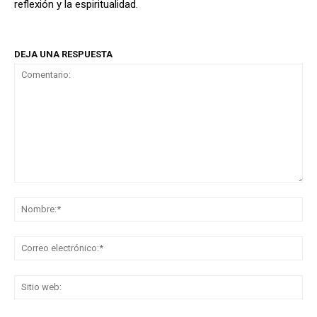
reflexión y la espiritualidad.
DEJA UNA RESPUESTA
Comentario:
No
Co
ele
Sit
we