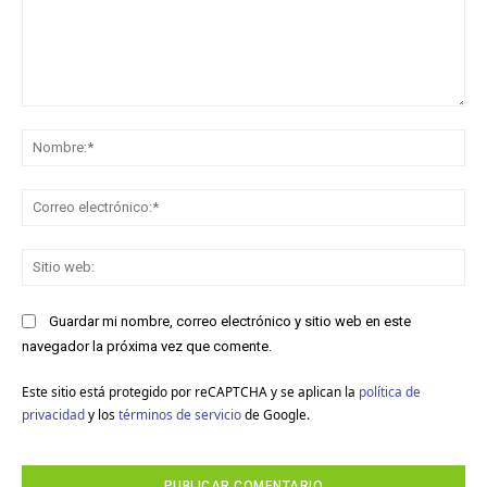
Comentario:
No
Co
ele
Sit
we
Guardar mi nombre, correo electrónico y sitio web en este
navegador la próxima vez que comente.
Este sitio está protegido por reCAPTCHA y se aplican la
política de
privacidad
y los
términos de servicio
de Google.