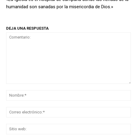
humanidad son sanadas por la misericordia de Dios.»
DEJA UNA RESPUESTA
Comentario:
No
Co
ele
Sit
we