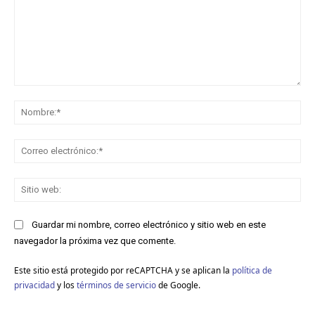
Comentario:
No
Co
ele
Sit
we
Guardar mi nombre, correo electrónico y sitio web en este
navegador la próxima vez que comente.
Este sitio está protegido por reCAPTCHA y se aplican la
política de
privacidad
y los
términos de servicio
de Google.