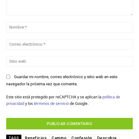
Comentario:
No
Co
ele
Sit
we
Guardar mi nombre, correo electrónico y sitio web en este
navegador la próxima vez que comente.
Este sitio está protegido por reCAPTCHA y se aplican la
política de
privacidad
y los
términos de servicio
de Google.
Beneficios
Camino
Confesión
Descubre
TAGS