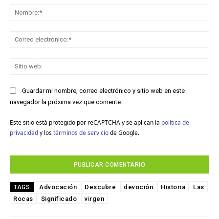
No
Co
ele
Sit
we
Guardar mi nombre, correo electrónico y sitio web en este
navegador la próxima vez que comente.
Este sitio está protegido por reCAPTCHA y se aplican la
política de
privacidad
y los
términos de servicio
de Google.
Advocación
Descubre
devoción
Historia
Las
TAGS
Rocas
Significado
virgen