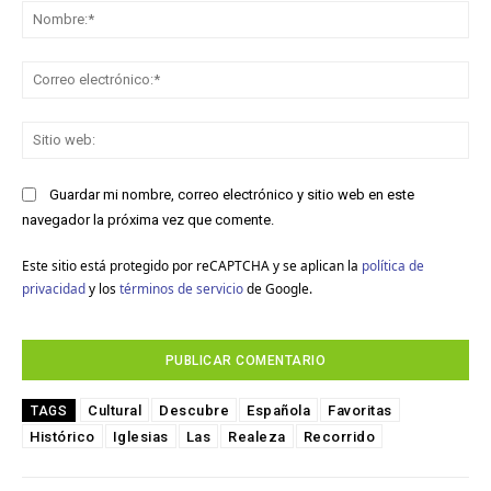
No
Co
ele
Sit
we
Guardar mi nombre, correo electrónico y sitio web en este
navegador la próxima vez que comente.
Este sitio está protegido por reCAPTCHA y se aplican la
política de
privacidad
y los
términos de servicio
de Google.
Cultural
Descubre
Española
Favoritas
TAGS
Histórico
Iglesias
Las
Realeza
Recorrido