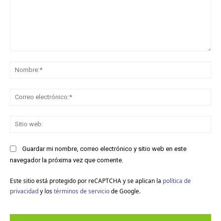
Comentario:
No
Co
ele
Sit
we
Guardar mi nombre, correo electrónico y sitio web en este
navegador la próxima vez que comente.
Este sitio está protegido por reCAPTCHA y se aplican la
política de
privacidad
y los
términos de servicio
de Google.