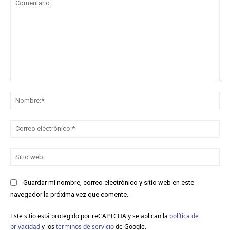
Comentario:
No
Co
ele
Sit
we
Guardar mi nombre, correo electrónico y sitio web en este
navegador la próxima vez que comente.
Este sitio está protegido por reCAPTCHA y se aplican la
política de
privacidad
y los
términos de servicio
de Google.