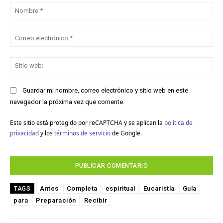
No
Co
ele
Sit
we
Guardar mi nombre, correo electrónico y sitio web en este
navegador la próxima vez que comente.
Este sitio está protegido por reCAPTCHA y se aplican la
política de
privacidad
y los
términos de servicio
de Google.
Antes
Completa
espiritual
Eucaristía
Guía
TAGS
para
Preparación
Recibir