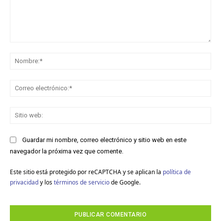
Comentario:
No
Co
ele
Sit
we
Guardar mi nombre, correo electrónico y sitio web en este
navegador la próxima vez que comente.
Este sitio está protegido por reCAPTCHA y se aplican la
política de
privacidad
y los
términos de servicio
de Google.