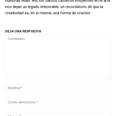
nuestras vidas. Así, los santos católicos influyentes en el arte
nos dejan un legado imborrable, un recordatorio de que la
creatividad es, en sí misma, una forma de oración.
DEJA UNA RESPUESTA
Comentario:
No
Co
ele
Sit