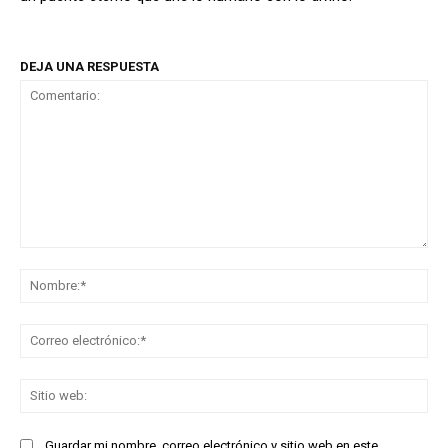
DEJA UNA RESPUESTA
Comentario:
No
Co
ele
Sit
we
Guardar mi nombre, correo electrónico y sitio web en este