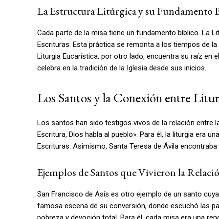
La Estructura Litúrgica y su Fundamento B
Cada parte de la misa tiene un fundamento bíblico. La Litu
Escrituras. Esta práctica se remonta a los tiempos de la 
Liturgia Eucarística, por otro lado, encuentra su raíz en 
celebra en la tradición de la Iglesia desde sus inicios.
Los Santos y la Conexión entre Litur
Los santos han sido testigos vivos de la relación entre la
Escritura, Dios habla al pueblo». Para él, la liturgia era 
Escrituras. Asimismo, Santa Teresa de Ávila encontraba en 
Ejemplos de Santos que Vivieron la Relació
San Francisco de Asís es otro ejemplo de un santo cuya v
famosa escena de su conversión, donde escuchó las palab
pobreza y devoción total. Para él, cada misa era una reno