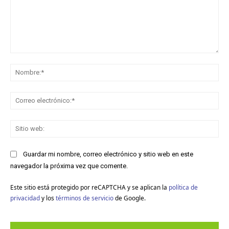
Comentario:
No
Co
ele
Sit
we
Guardar mi nombre, correo electrónico y sitio web en este
navegador la próxima vez que comente.
Este sitio está protegido por reCAPTCHA y se aplican la
política de
privacidad
y los
términos de servicio
de Google.