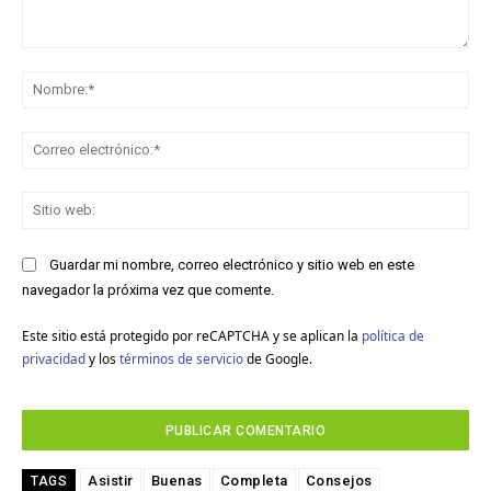
Comentario:
No
Co
ele
Sit
we
Guardar mi nombre, correo electrónico y sitio web en este
navegador la próxima vez que comente.
Este sitio está protegido por reCAPTCHA y se aplican la
política de
privacidad
y los
términos de servicio
de Google.
Asistir
Buenas
Completa
Consejos
TAGS