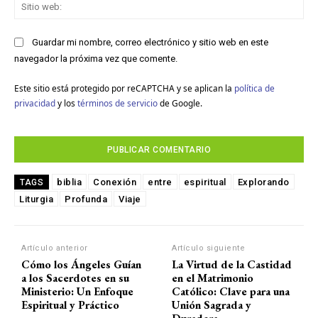
Sit
we
Guardar mi nombre, correo electrónico y sitio web en este
navegador la próxima vez que comente.
Este sitio está protegido por reCAPTCHA y se aplican la
política de
privacidad
y los
términos de servicio
de Google.
biblia
Conexión
entre
espiritual
Explorando
TAGS
Liturgia
Profunda
Viaje
Artículo anterior
Artículo siguiente
Cómo los Ángeles Guían
La Virtud de la Castidad
a los Sacerdotes en su
en el Matrimonio
Ministerio: Un Enfoque
Católico: Clave para una
Espiritual y Práctico
Unión Sagrada y