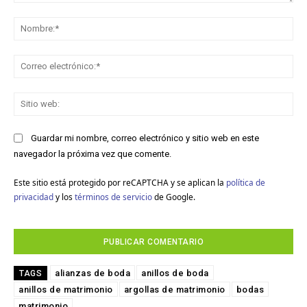
Comentario:
No
Co
ele
Sit
we
Guardar mi nombre, correo electrónico y sitio web en este
navegador la próxima vez que comente.
Este sitio está protegido por reCAPTCHA y se aplican la
política de
privacidad
y los
términos de servicio
de Google.
alianzas de boda
anillos de boda
TAGS
anillos de matrimonio
argollas de matrimonio
bodas
matrimonio