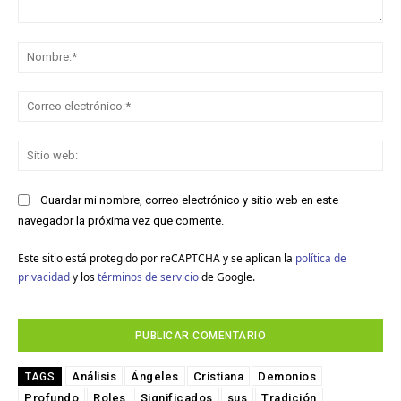
Comentario:
No
Co
ele
Sit
we
Guardar mi nombre, correo electrónico y sitio web en este
navegador la próxima vez que comente.
Este sitio está protegido por reCAPTCHA y se aplican la
política de
privacidad
y los
términos de servicio
de Google.
Análisis
Ángeles
Cristiana
Demonios
TAGS
Profundo
Roles
Significados
sus
Tradición