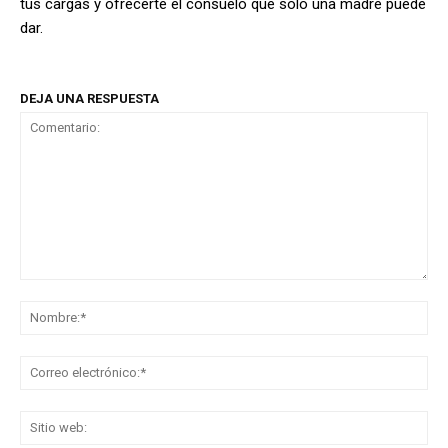
tus cargas y ofrecerte el consuelo que solo una madre puede
dar.
DEJA UNA RESPUESTA
Comentario:
No
Co
ele
Sit
we