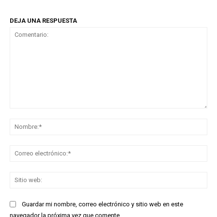
DEJA UNA RESPUESTA
Comentario:
No
Co
ele
Sit
we
Guardar mi nombre, correo electrónico y sitio web en este
navegador la próxima vez que comente.