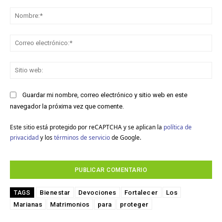
Comentario:
No
Co
ele
Sit
we
Guardar mi nombre, correo electrónico y sitio web en este
navegador la próxima vez que comente.
Este sitio está protegido por reCAPTCHA y se aplican la
política de
privacidad
y los
términos de servicio
de Google.
Bienestar
Devociones
Fortalecer
Los
TAGS
Marianas
Matrimonios
para
proteger