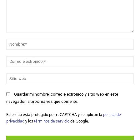
Comentario:
No
Co
ele
Sit
we
Guardar mi nombre, correo electrónico y sitio web en este
navegador la próxima vez que comente.
Este sitio está protegido por reCAPTCHA y se aplican la
política de
privacidad
y los
términos de servicio
de Google.