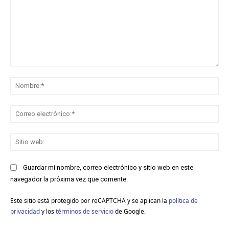
Comentario:
No
Co
ele
Sit
we
Guardar mi nombre, correo electrónico y sitio web en este
navegador la próxima vez que comente.
Este sitio está protegido por reCAPTCHA y se aplican la
política de
privacidad
y los
términos de servicio
de Google.