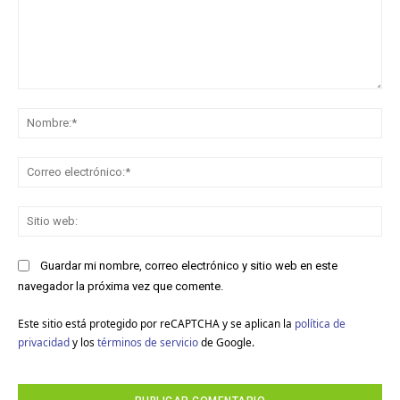
Comentario:
No
Co
ele
Sit
we
Guardar mi nombre, correo electrónico y sitio web en este
navegador la próxima vez que comente.
Este sitio está protegido por reCAPTCHA y se aplican la
política de
privacidad
y los
términos de servicio
de Google.