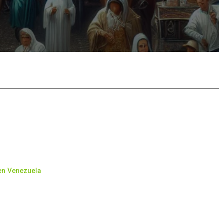
Facebook
X
Pinterest
What
 en Venezuela