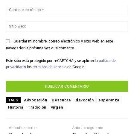
Co
ele
Sit
we
Guardar mi nombre, correo electrónico y sitio web en este
navegador la próxima vez que comente.
Este sitio está protegido por reCAPTCHA y se aplican la
política de
privacidad
y los
términos de servicio
de Google.
Advocación
Descubre
devoción
esperanza
TAGS
Historia
Tradición
virgen
Artículo anterior
Artículo siguiente