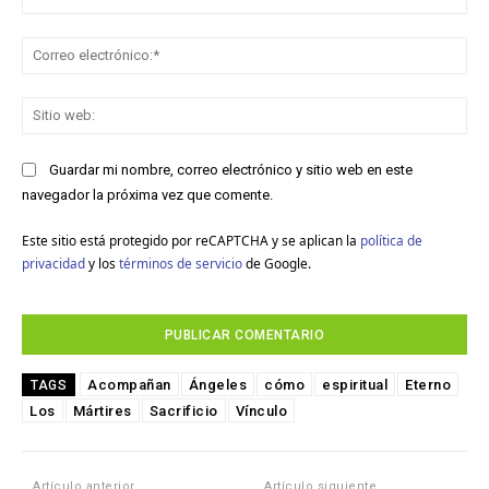
Co
ele
Sit
we
Guardar mi nombre, correo electrónico y sitio web en este
navegador la próxima vez que comente.
Este sitio está protegido por reCAPTCHA y se aplican la
política de
privacidad
y los
términos de servicio
de Google.
Acompañan
Ángeles
cómo
espiritual
Eterno
TAGS
Los
Mártires
Sacrificio
Vínculo
Artículo anterior
Artículo siguiente