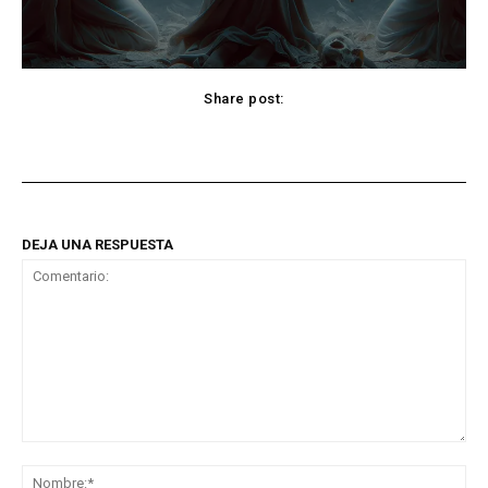
Share post:
Facebook
X
Pinterest
WhatsApp
DEJA UNA RESPUESTA
Comentario:
No