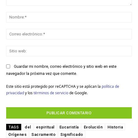
Comentario:
No
Co
ele
Sit
we
Guardar mi nombre, correo electrónico y sitio web en este
navegador la próxima vez que comente.
Este sitio está protegido por reCAPTCHA y se aplican la
política de
privacidad
y los
términos de servicio
de Google.
del
espiritual
Eucaristía
Evolución
Historia
TAGS
Orígenes
Sacramento
Significado