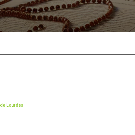
Facebook
X
Pinterest
What
o de Lourdes