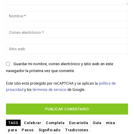
Comentario:
No
Co
ele
Sit
we
Guardar mi nombre, correo electrónico y sitio web en este
navegador la próxima vez que comente.
Este sitio está protegido por reCAPTCHA y se aplican la
política de
privacidad
y los
términos de servicio
de Google.
Celebrar
Completa
Eucaristía
Guía
misa
TAGS
para
Pasos
Significado
Tradiciones